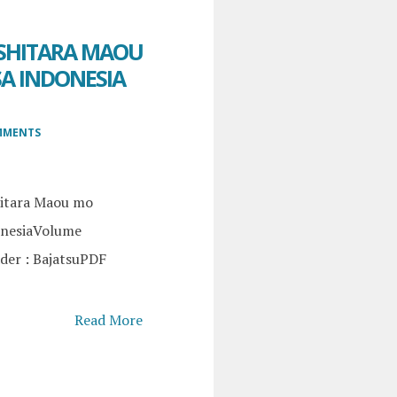
SHITARA MAOU
SA INDONESIA
MMENTS
hitara Maou mo
onesiaVolume
der : BajatsuPDF
Read More