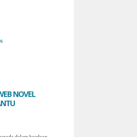
GG
 WEB NOVEL
ANTU
berada dalam keadaan