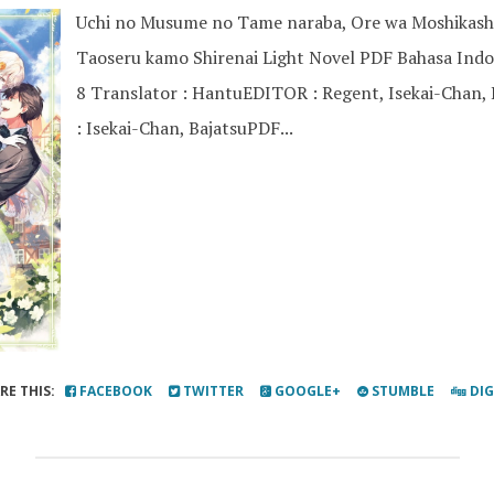
Uchi no Musume no Tame naraba, Ore wa Moshikas
Taoseru kamo Shirenai Light Novel PDF Bahasa Ind
8 Translator : HantuEDITOR : Regent, Isekai-Chan,
: Isekai-Chan, BajatsuPDF...
RE THIS:
FACEBOOK
TWITTER
GOOGLE+
STUMBLE
DI