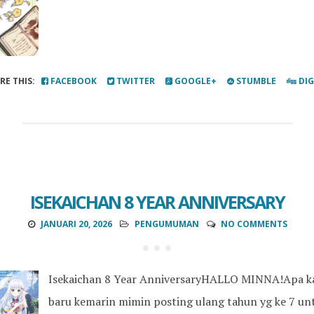
RE THIS:
FACEBOOK
TWITTER
GOOGLE+
STUMBLE
DI
ISEKAICHAN 8 YEAR ANNIVERSARY
JANUARI 20, 2026
PENGUMUMAN
NO COMMENTS
Isekaichan 8 Year AnniversaryHALLO MINNA!Apa k
baru kemarin mimin posting ulang tahun yg ke 7 unt