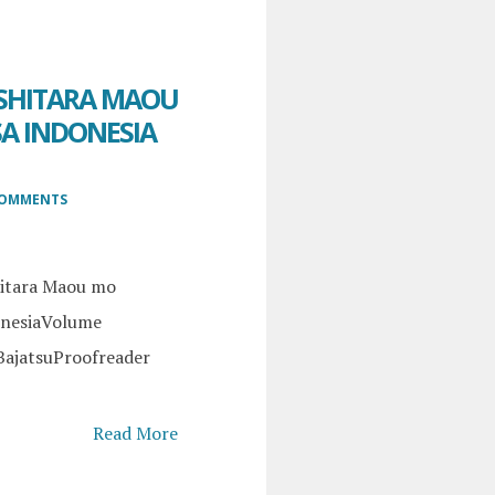
SHITARA MAOU
SA INDONESIA
COMMENTS
hitara Maou mo
onesiaVolume
BajatsuProofreader
Read More