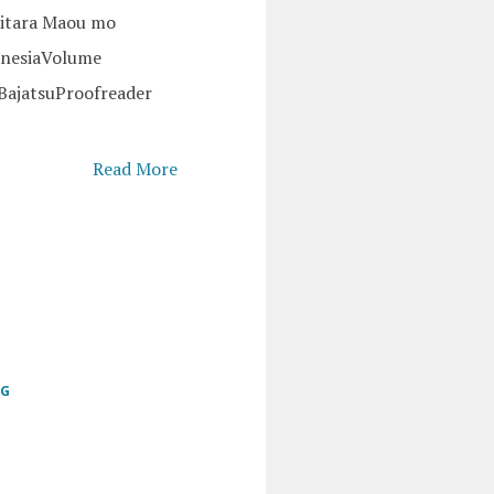
hitara Maou mo
onesiaVolume
 BajatsuProofreader
Read More
GG