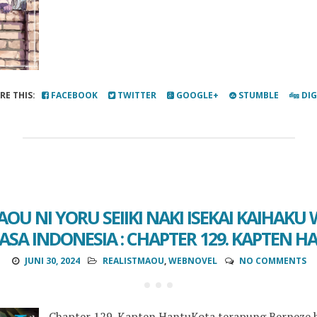
RE THIS:
FACEBOOK
TWITTER
GOOGLE+
STUMBLE
DI
AOU NI YORU SEIIKI NAKI ISEKAI KAIHAKU
ASA INDONESIA : CHAPTER 129. KAPTEN H
JUNI 30, 2024
REALISTMAOU
,
WEBNOVEL
NO COMMENTS
Chapter 129. Kapten HantuKota terapung Berneze 