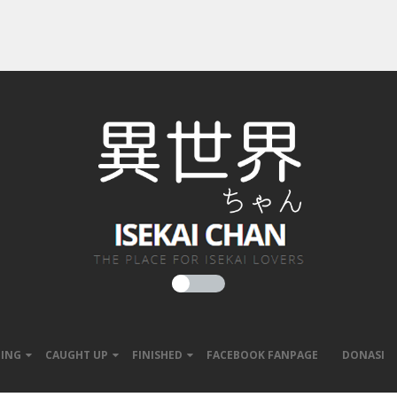
ING
CAUGHT UP
FINISHED
FACEBOOK FANPAGE
DONASI