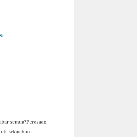
GG
abar semua?Perasaan
uk isekaichan.