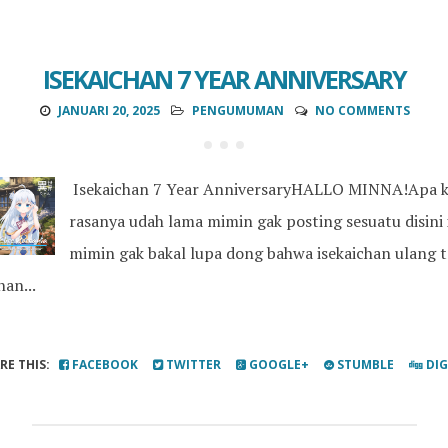
ISEKAICHAN 7 YEAR ANNIVERSARY
JANUARI 20, 2025
PENGUMUMAN
NO COMMENTS
Isekaichan 7 Year AnniversaryHALLO MINNA!Apa 
rasanya udah lama mimin gak posting sesuatu disini 
mimin gak bakal lupa dong bahwa isekaichan ulang t
nan...
RE THIS:
FACEBOOK
TWITTER
GOOGLE+
STUMBLE
DI