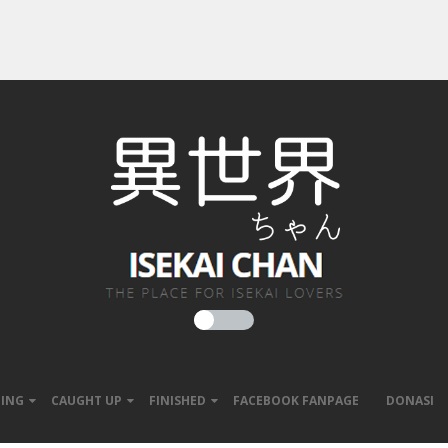
ING
CAUGHT UP
FINISHED
FACEBOOK FANPAGE
DONASI