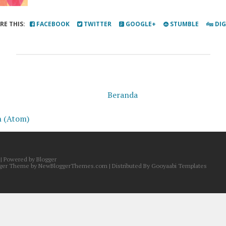
RE THIS:
FACEBOOK
TWITTER
GOOGLE+
STUMBLE
DI
Beranda
n (Atom)
| Powered by
Blogger
gger Theme by
NewBloggerThemes.com
| Distributed By
Gooyaabi Templates