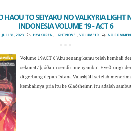
 HAOU TO SEIYAKU NO VALKYRIA LIGHT 
INDONESIA VOLUME 19 - ACT 6
JULI 31, 2023
HYAKUREN
,
LIGHTNOVEL
,
VOLUME19
NO COMMEN
Volume 19ACT 6"Aku senang kamu telah kembali de
selamat."þjóðann sendiri menyambut Hveðrungr de
di gerbang depan Istana Valaskjálf setelah menerim
kembalinya pria itu ke Glaðsheimr. Itu adalah sambut