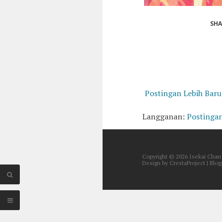
SHA
Postingan Lebih Baru
Langganan:
Postinga
Copyright ©
2026
Isekai Chan
Design by
CrestaProject
| Blo