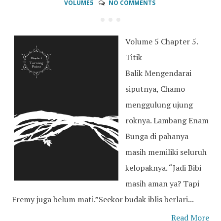
VOLUME5
NO COMMENTS
Volume 5 Chapter 5.
Titik
Balik Mengendarai
siputnya, Chamo
menggulung ujung
roknya. Lambang Enam
Bunga di pahanya
masih memiliki seluruh
kelopaknya. “Jadi Bibi
masih aman ya? Tapi
Fremy juga belum mati.”Seekor budak iblis berlari...
Read More