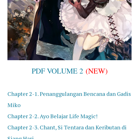
PDF VOLUME 2
(NEW)
Chapter 2-1. Penanggulangan Bencana dan Gadis
Miko
Chapter 2-2. Ayo Belajar Life Magic!
Chapter 2-3. Chant, Si Tentara dan Keributan di
Siang Hari