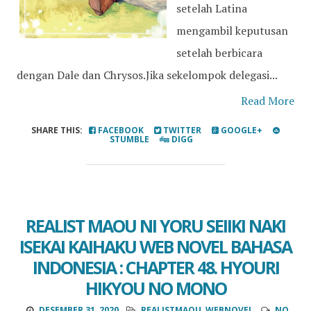
setelah Latina
mengambil keputusan
setelah berbicara
dengan Dale dan Chrysos.Jika sekelompok delegasi...
Read More
SHARE THIS:
FACEBOOK
TWITTER
GOOGLE+
STUMBLE
DIGG
REALIST MAOU NI YORU SEIIKI NAKI
ISEKAI KAIHAKU WEB NOVEL BAHASA
INDONESIA : CHAPTER 48. HYOURI
HIKYOU NO MONO
DESEMBER 31, 2020
REALISTMAOU
,
WEBNOVEL
NO