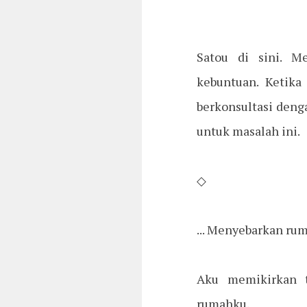
Satou di sini. M
kebuntuan. Ketika
berkonsultasi den
untuk masalah ini.
◇
... Menyebarkan ru
Aku memikirkan t
rumahku.