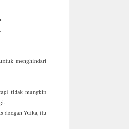
.
.
untuk menghindari
tapi tidak mungkin
gi.
s dengan Yuika, itu