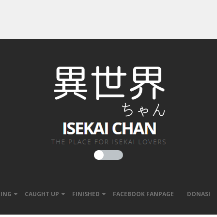
ING
CAUGHT UP
FINISHED
FACEBOOK FANPAGE
DONASI