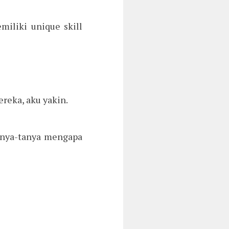
iliki unique skill
ereka, aku yakin.
anya-tanya mengapa