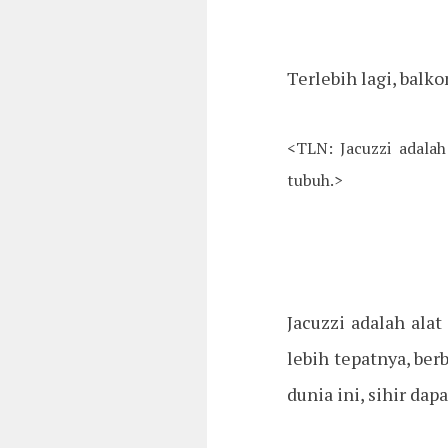
Terlebih lagi, balk
<TLN: Jacuzzi adala
tubuh.>
Jacuzzi adalah alat
lebih tepatnya, ber
dunia ini, sihir da