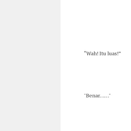
“Wah! Itu luas!”
"Benar……"