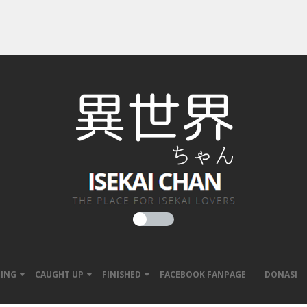
ING
CAUGHT UP
FINISHED
FACEBOOK FANPAGE
DONASI