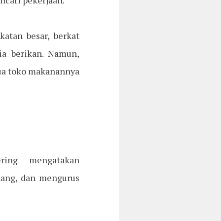
ncari pekerjaan.
atan besar, berkat
ia berikan. Namun,
mua toko makanannya
ering mengatakan
nang, dan mengurus