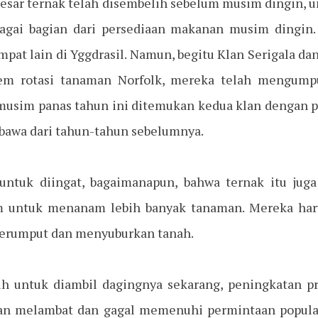
besar ternak telah disembelih sebelum musim dingin
agai bagian dari persediaan makanan musim dingin. 
pat lain di Yggdrasil. Namun, begitu Klan Serigala d
em rotasi tanaman Norfolk, mereka telah mengumpu
, musim panas tahun ini ditemukan kedua klan dengan p
erbawa dari tahun-tahun sebelumnya.
untuk diingat, bagaimanapun, bahwa ternak itu jug
em untuk menanam lebih banyak tanaman. Mereka haru
merumput dan menyuburkan tanah.
uh untuk diambil dagingnya sekarang, peningkatan pr
an melambat dan gagal memenuhi permintaan popula