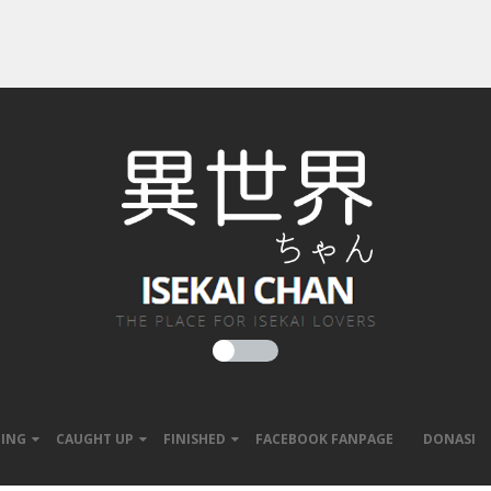
ING
CAUGHT UP
FINISHED
FACEBOOK FANPAGE
DONASI