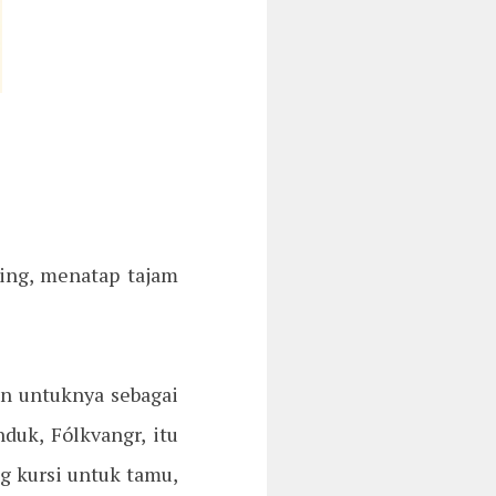
ning, menatap tajam
an untuknya sebagai
duk, Fólkvangr, itu
g kursi untuk tamu,