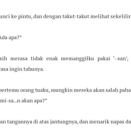
ci ke pintu, dan dengan takut-takut melihat sekelilin
 Ada apa?”
asih merasa tidak enak memanggilku pakai ‘–san’,
asa ingin tahunya.
ta bertemu orang tuaku, mungkin mereka akan salah paha
mi-sa...n akan apa?”
an tangannya di atas jantungnya, dan menarik napas d