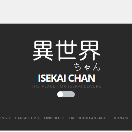
ING
CAUGHT UP
FINISHED
FACEBOOK FANPAGE
DONASI