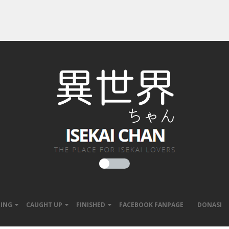
ING
CAUGHT UP
FINISHED
FACEBOOK FANPAGE
DONASI