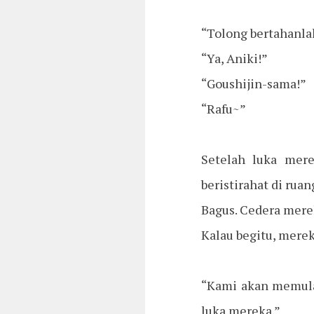
“Tolong bertahanla
“Ya, Aniki!”
“Goushijin-sama!”
“Rafu~”
Setelah luka mere
beristirahat di ruan
Bagus. Cedera merek
Kalau begitu, merek
“Kami akan memulai
luka mereka.”