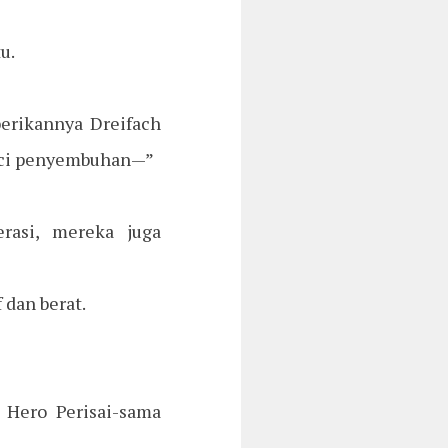
u.
berikannya Dreifach
l suci penyembuhan—”
rasi, mereka juga
 dan berat.
 Hero Perisai-sama