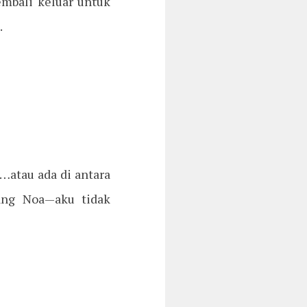
ali keluar untuk
.
…atau ada di antara
ang Noa—aku tidak