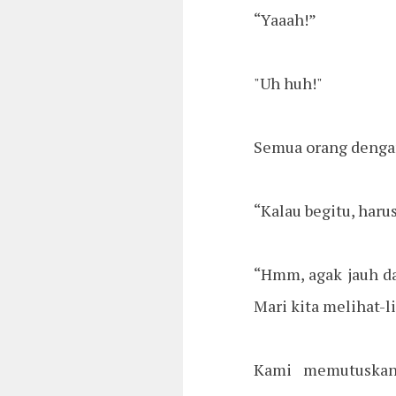
“Yaaah!”
"Uh huh!"
Semua orang dengan
“Kalau begitu, haru
“Hmm, agak jauh dar
Mari kita melihat-li
Kami memutuskan