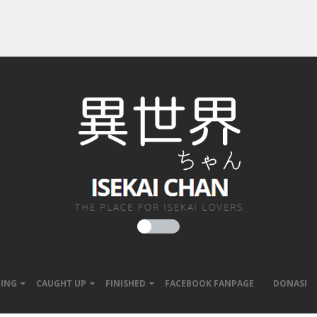
ING
CAUGHT UP
FINISHED
FACEBOOK FANPAGE
DONASI