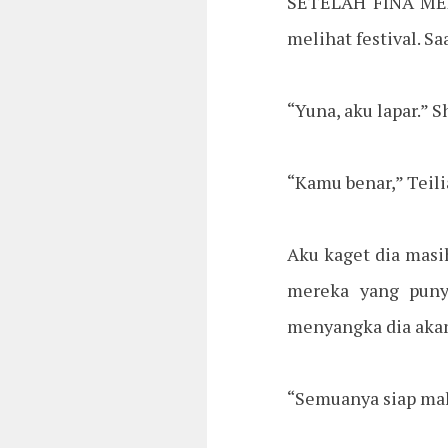
SETELAH FINA ME
melihat festival. S
“Yuna, aku lapar.”
“Kamu benar,” Teil
Aku kaget dia masi
mereka yang puny
menyangka dia aka
“Semuanya siap mak