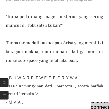
"Ini seperti ruang magic misterius yang sering
muncul di Tokusatsu bukan?"
Tanpa memedulikan ucapan Arisa yang memiliki
beragam makna, kami menarik ketiga monster
itu ke sub-space yang telah aku buat.
- ＢＵＷＡＲＥＴＷＥＥＥＥＲＹＷＡ .
<TLN: Kemungkinan dari " bareteru ", secara harfiah
berarti "terbuka.">
- ＭＶＡ .