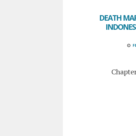
DEATH MAR
INDONESI
F
Chapter