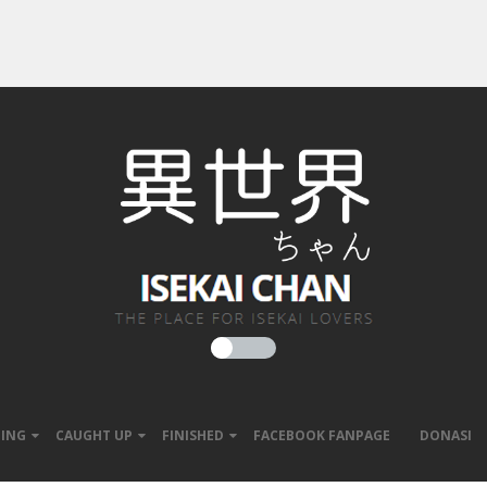
ING
CAUGHT UP
FINISHED
FACEBOOK FANPAGE
DONASI