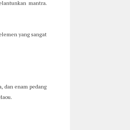
elantunkan mantra.
n elemen yang sangat
na, dan enam pedang
 Maou.