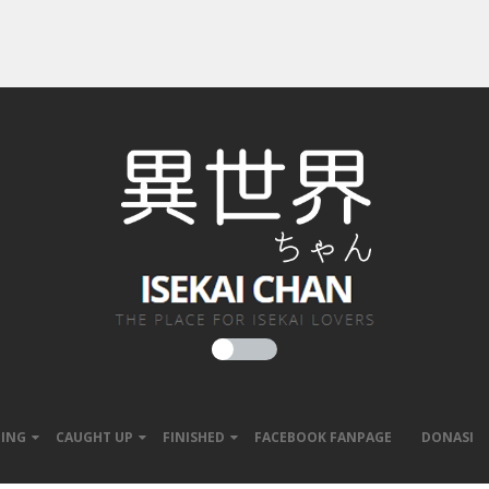
ING
CAUGHT UP
FINISHED
FACEBOOK FANPAGE
DONASI