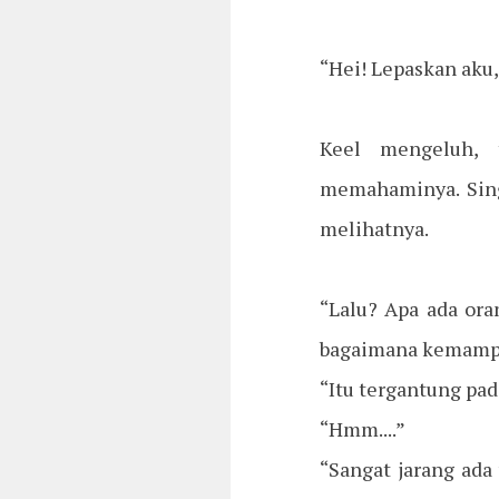
“Hei! Lepaskan aku,
Keel mengeluh, t
memahaminya. Sing
melihatnya.
“Lalu? Apa ada ora
bagaimana kemampu
“Itu tergantung pada
“Hmm....”
“Sangat jarang ada 