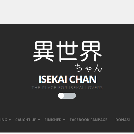
ING
CAUGHT UP
FINISHED
FACEBOOK FANPAGE
DONASI