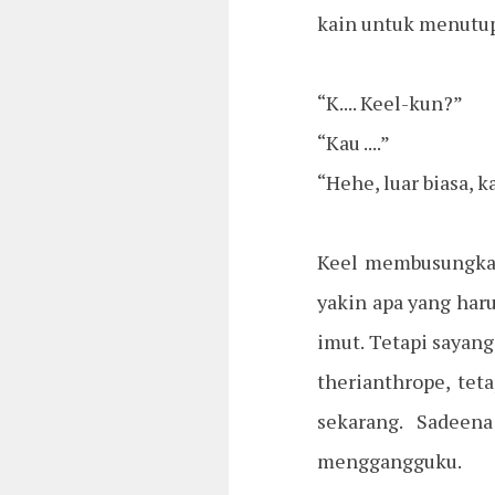
kain untuk menutu
“K.... Keel-kun?”
“Kau ....”
“Hehe, luar biasa, 
Keel membusungkan 
yakin apa yang haru
imut. Tetapi sayang
therianthrope, tet
sekarang. Sadeen
menggangguku.