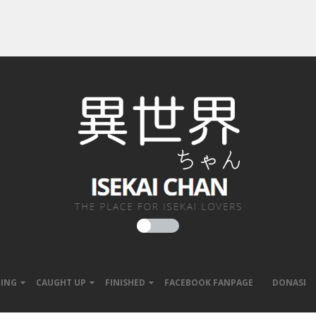
ING
CAUGHT UP
FINISHED
FACEBOOK FANPAGE
DONASI