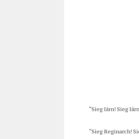
“Sieg Iárn! Sieg Iár
“Sieg Reginarch! S