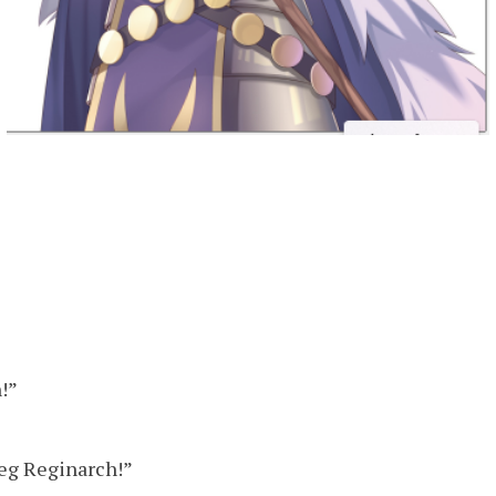
n!”
ieg Reginarch!”