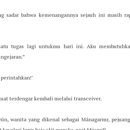
ing sadar bahwa kemenangannya sejauh ini masih rapu
satu tugas lagi untukmu hari ini. Aku membutuhk
ngejaran.”
 perintahkan!"
uat terdengar kembali melalui transceiver.
grún, wanita yang dikenal sebagai Mánagarmr, pejuang
kavaleri lapis baja elit mereka, unit Múspell.