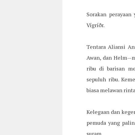
Sorakan perayaan 
Vígríðr.
Tentara Aliansi A
Awan, dan Helm—me
ribu di barisan m
sepuluh ribu. Kem
biasa melawan rinta
Kelegaan dan kegem
pemuda yang paling
suram.