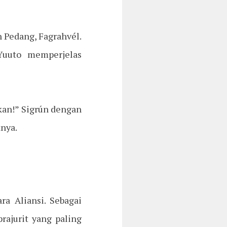
 Pedang, Fagrahvél.
Yuuto memperjelas
kan!” Sigrún dengan
nya.
ra Aliansi. Sebagai
rajurit yang paling