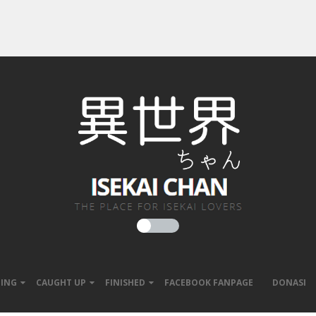
ING
CAUGHT UP
FINISHED
FACEBOOK FANPAGE
DONASI