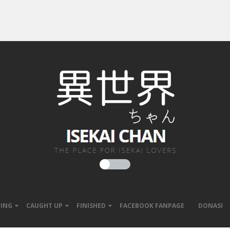
ING
CAUGHT UP
FINISHED
FACEBOOK FANPAGE
DONASI