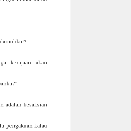
mbunuhku!?
rga kerajaan akan
panku?”
n adalah kesaksian
rlu pengakuan kalau