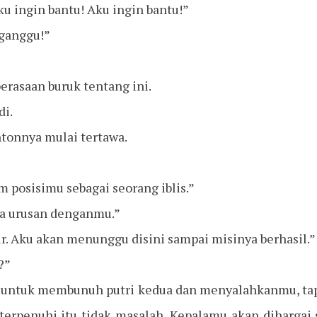
ku ingin bantu! Aku ingin bantu!”
ganggu!”
perasaan buruk tentang ini.
di.
tonnya mulai tertawa.
 posisimu sebagai seorang iblis.”
da urusan denganmu.”
ur. Aku akan menunggu disini sampai misinya berhasil.”
?”
h untuk membunuh putri kedua dan menyalahkanmu, ta
 terpenuhi itu tidak masalah. Kepalamu akan dihargai