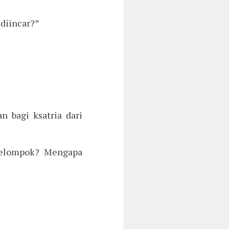
diincar?”
”
n bagi ksatria dari
 kelompok? Mengapa