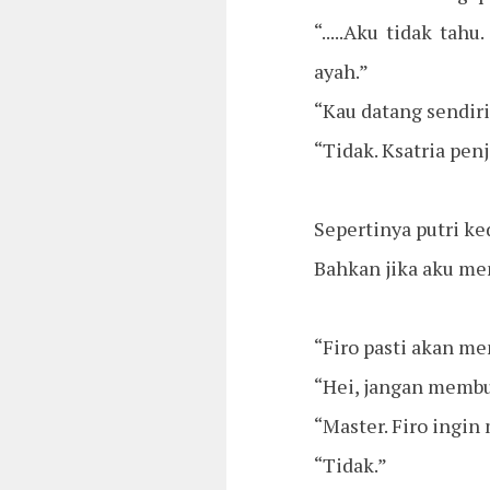
“.....Aku tidak ta
ayah.”
“Kau datang sendir
“Tidak. Ksatria pen
Sepertinya putri k
Bahkan jika aku me
“Firo pasti akan 
“Hei, jangan membua
“Master. Firo ingi
“Tidak.”