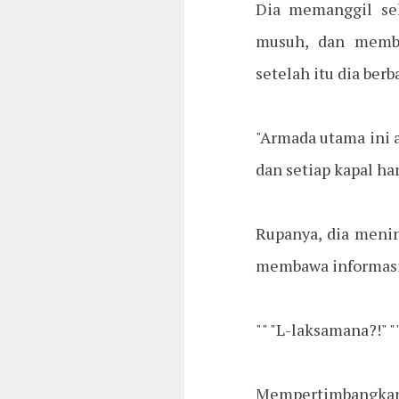
Dia memanggil se
musuh, dan membe
setelah itu dia be
"Armada utama ini a
dan setiap kapal ha
Rupanya, dia meni
membawa informasi 
"" "L-laksamana?!" "
Mempertimbangkan 