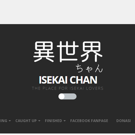
ING
CAUGHT UP
FINISHED
FACEBOOK FANPAGE
DONASI