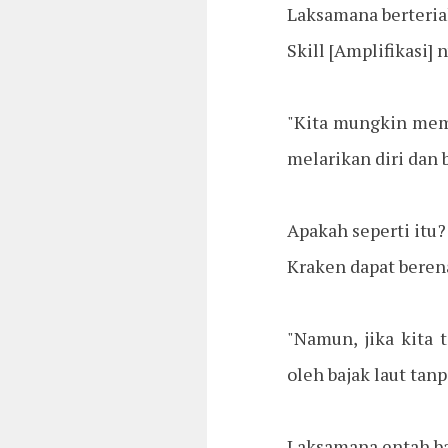
Laksamana berteriak
Skill [Amplifikasi]
"Kita mungkin memi
melarikan diri dan
Apakah seperti itu?
Kraken dapat berena
"Namun, jika kita 
oleh bajak laut tan
Laksamana entah ba