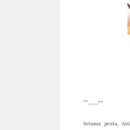
““.........””
Selama pesta, Ai