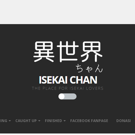
ING
CAUGHT UP
FINISHED
FACEBOOK FANPAGE
DONASI