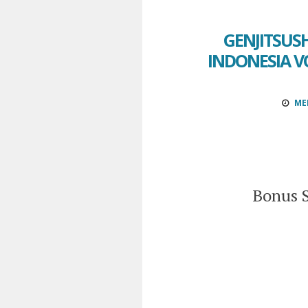
GENJITSUS
INDONESIA V
MEI
Bonus S