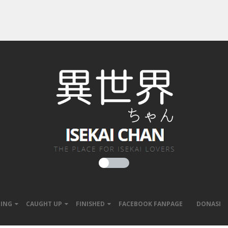
ING
CAUGHT UP
FINISHED
FACEBOOK FANPAGE
DONASI