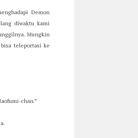
 menghadapi Demon
ilang diwaktu kami
anggilnya. Mungkin
bisa teleportasi ke
Naofumi-chan.”
ia.