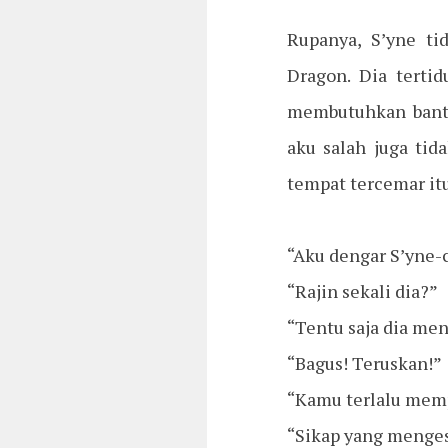
Rupanya, S’yne t
Dragon. Dia terti
membutuhkan bantu
aku salah juga tid
tempat tercemar itu
“Aku dengar S’yne-
“Rajin sekali dia?”
“Tentu saja dia m
“Bagus! Teruskan!”
“Kamu terlalu memp
“Sikap yang menges