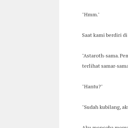
"Hmm."
Saat kami berdiri 
"Astaroth-sama. Pe
terlihat samar-sam
"Hantu?"
"Sudah kubilang, aku
Aku mencoba menye