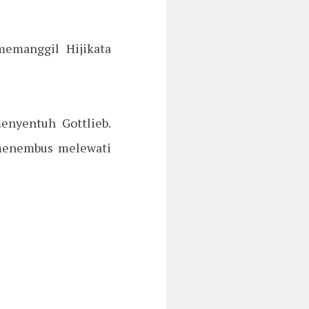
memanggil Hijikata
enyentuh Gottlieb.
u menembus melewati