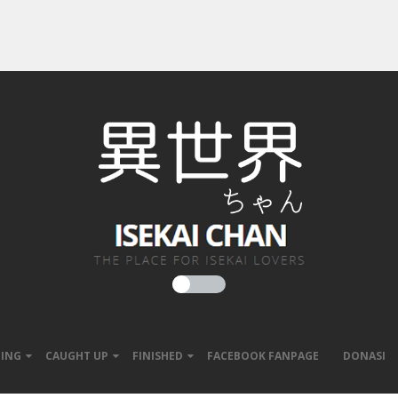
ING
CAUGHT UP
FINISHED
FACEBOOK FANPAGE
DONASI