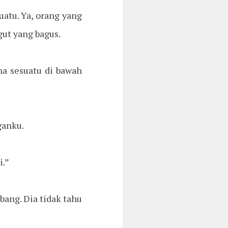
uatu. Ya, orang yang
gut yang bagus.
na sesuatu di bawah
ganku.
i.”
bang. Dia tidak tahu