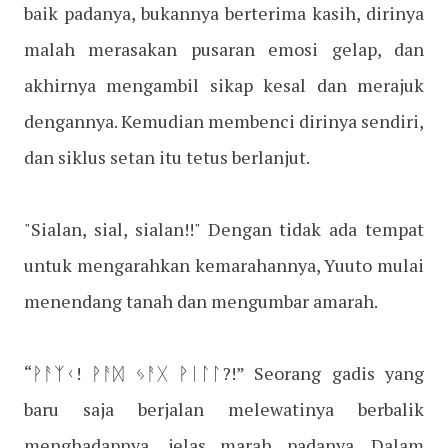
baik padanya, bukannya berterima kasih, dirinya
malah merasakan pusaran emosi gelap, dan
akhirnya mengambil sikap kesal dan merajuk
dengannya. Kemudian membenci dirinya sendiri,
dan siklus setan itu tetus berlanjut.
"Sialan, sial, sialan!!" Dengan tidak ada tempat
untuk mengarahkan kemarahannya, Yuuto mulai
menendang tanah dan mengumbar amarah.
“ᚹᚨᛉᚲ! ᚹᚨᛞ ᛃᚨᚷ ᚹᛁᛚᛚ?!” Seorang gadis yang
baru saja berjalan melewatinya berbalik
menghadapnya, jelas marah padanya. Dalam