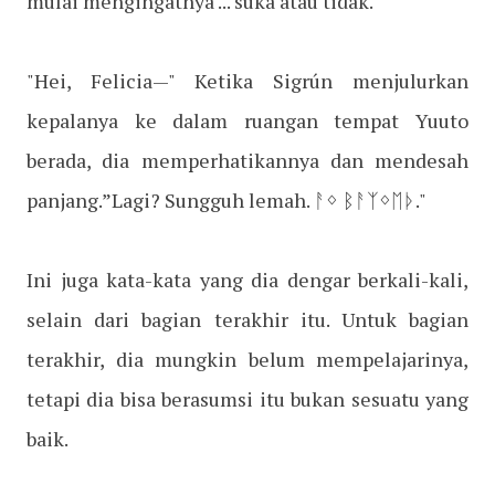
mulai mengingatnya ... suka atau tidak.
"Hei, Felicia—" Ketika Sigrún menjulurkan
kepalanya ke dalam ruangan tempat Yuuto
berada, dia memperhatikannya dan mendesah
panjang.”Lagi? Sungguh lemah. ᚨᛜ ᛒᚨᛉᛜᛖᚦ."
Ini juga kata-kata yang dia dengar berkali-kali,
selain dari bagian terakhir itu. Untuk bagian
terakhir, dia mungkin belum mempelajarinya,
tetapi dia bisa berasumsi itu bukan sesuatu yang
baik.