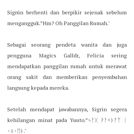
Sigrún berhenti dan berpikir sejenak sebelum
mengangguk.”Hm? Oh Panggilan Rumah."
Sebagai seorang pendeta wanita dan juga
pengguna Magics Galldr, Felicia sering
mendapatkan panggilan rumah untuk merawat
orang sakit dan memberikan penyembuhan
langsung kepada mereka.
Setelah mendapat jawabannya, Sigrin segera
kehilangan minat pada Yuuto.”ᛃᚨᚷ ᚹᚨᛜᚦᚨᛉ ᛁ
ᚲᛟᚲᛖᚦ."