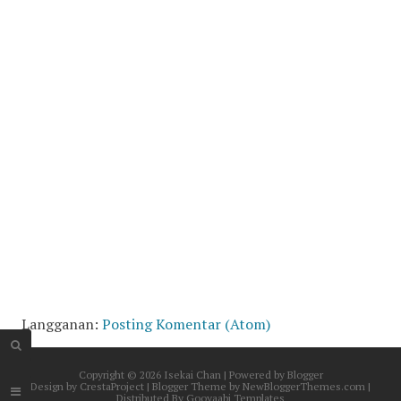
Langganan:
Posting Komentar (Atom)
Copyright ©
2026
Isekai Chan
| Powered by
Blogger
Design by
CrestaProject
| Blogger Theme by
NewBloggerThemes.com
|
Distributed By
Gooyaabi Templates