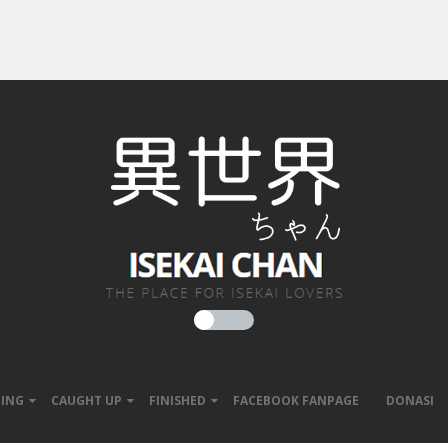
ING
CAUGHT UP
FINISHED
FACEBOOK FANPAGE
DONASI