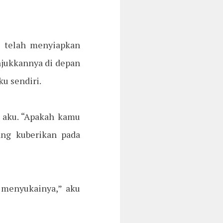
n telah menyiapkan
njukkannya di depan
u sendiri.
a aku. “Apakah kamu
ang kuberikan pada
 menyukainya,” aku