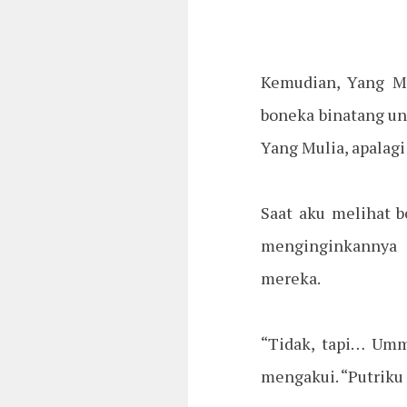
Kemudian, Yang Mu
boneka binatang un
Yang Mulia, apalag
Saat aku melihat b
menginginkannya j
mereka.
“Tidak, tapi… Umm
mengakui. “Putriku