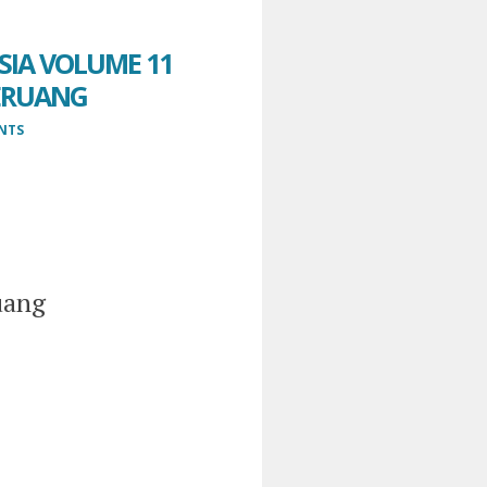
IA VOLUME 11
BERUANG
NTS
uang