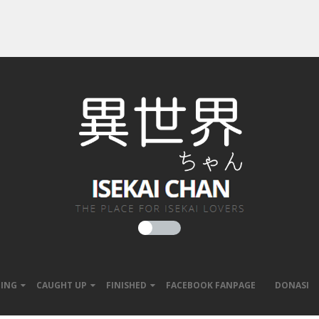
ING
CAUGHT UP
FINISHED
FACEBOOK FANPAGE
DONASI