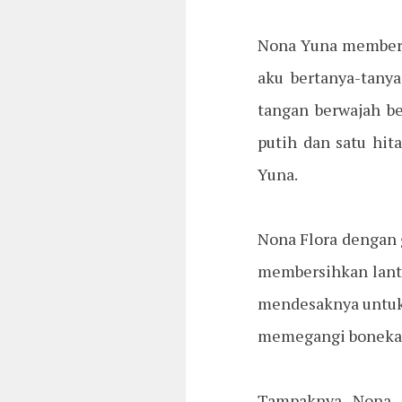
Nona Yuna memberi 
aku bertanya-tany
tangan berwajah be
putih dan satu hit
Yuna.
Nona Flora dengan 
membersihkan lanta
mendesaknya untuk b
memegangi boneka b
Tampaknya Nona Y